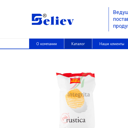
Веду
поста
проду
О компании
Каталог
Наши клиенты