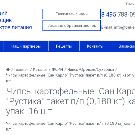
Скач
щий
8 495
788-0
Свяжитесь с нами
вщик
Заказать обратный звонок
ктов питания
E-mail:
info@belie
Наши партнеры
Рецепты
Контакты
Ваканси
/
Главная
/
Каталог
/
ФСИН
/
Чипсы/Орешки/Сухарики
/
Чипсы картофельные "Сан Карло" "Рустика" пакет п/п (0,180 кг) карт. у
шт.
Чипсы картофельные "Сан Карл
"Рустика" пакет п/п (0,180 кг) к
упак. 16 шт.
Чипсы картофельные "Сан Карло" "Рустика" пакет п/п (0,180 кг) карт. 
шт.