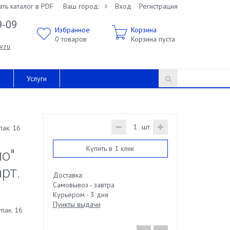
ать каталог в PDF
Ваш город:
Вход
Регистрация
9-09
Избранное
Корзина
0
товаров
Корзина пуста
v.ru
и
Услуги
шт
пак. 16
Купить в 1 клик
о"
арт.
Доставка:
Самовывоз - завтра
Курьером - 3 дня
Пункты выдачи
упак. 16