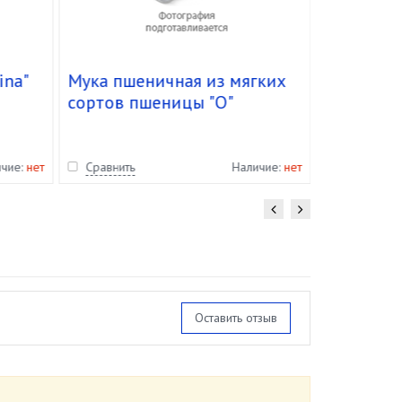
ina"
Мука пшеничная из мягких
Масло ол
сортов пшеницы "О"
нерафини
Манитоба "Молино Грасси"
"David" ст
(25 кг)
уп.12 шт
ичие:
нет
Сравнить
Наличие:
нет
Сравнить
Оставить отзыв