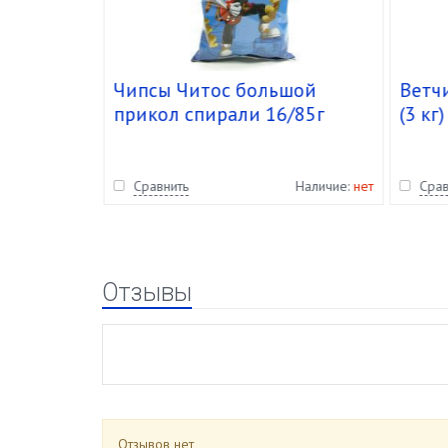
дное
Чипсы Читос большой
Ветч
прикол спирали 16/85г
(3 кг)
Наличие:
нет
Сравнить
Наличие:
нет
Срав
Отзывы
Отзывов нет