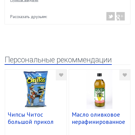
Рассказать друзьям:
Персональные рекоммендации
Чипсы Читос
Масло оливковое
большой прикол
нерафинированное
спирали 16/85г
в/кач. "David" ст.б.