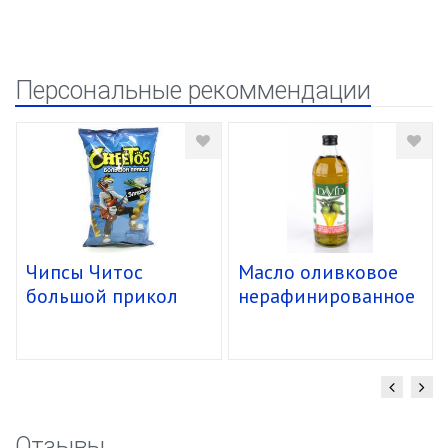
Персональные рекоммендации
Чипсы Читос
Масло оливковое
большой прикол
нерафинированное
спирали 16/85г
в/кач. "David" ст.б.
(1,480кг/1л) уп.12
шт
Отзывы