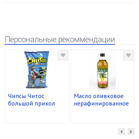
Персональные рекоммендации
Чипсы Читос
Масло оливковое
большой прикол
нерафинированное
спирали 16/85г
в/кач. "David" ст.б.
(1,480кг/1л) уп.12
шт