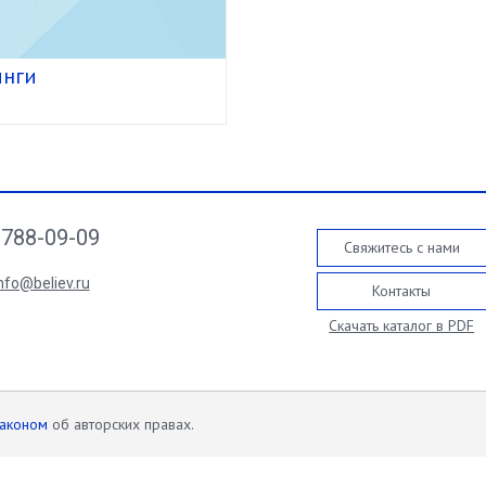
инги
788-09-09
Свяжитесь с нами
nfo@believ.ru
Контакты
Скачать каталог в PDF
законом
об авторских правах.