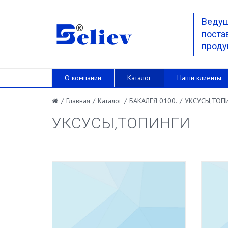
Веду
поста
проду
О компании
Каталог
Наши клиенты
/
Главная
/
Каталог
/
БАКАЛЕЯ 0100.
/
УКСУСЫ,ТОП
УКСУСЫ,ТОПИНГИ