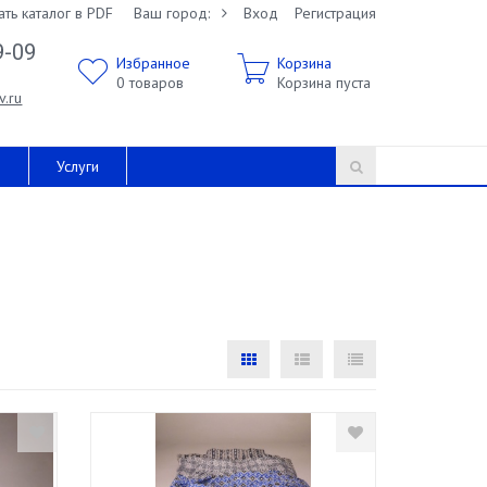
ать каталог в PDF
Ваш город:
Вход
Регистрация
9-09
Избранное
Корзина
0
товаров
Корзина пуста
v.ru
и
Услуги