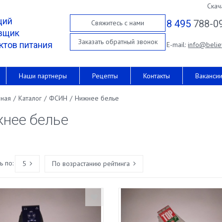
Скач
щий
8 495
788-0
Свяжитесь с нами
вщик
Заказать обратный звонок
ктов питания
E-mail:
info@belie
Наши партнеры
Рецепты
Контакты
Ваканси
вная
/
Каталог
/
ФСИН
/
Нижнее белье
нее белье
 по:
5
По возрастанию рейтинга