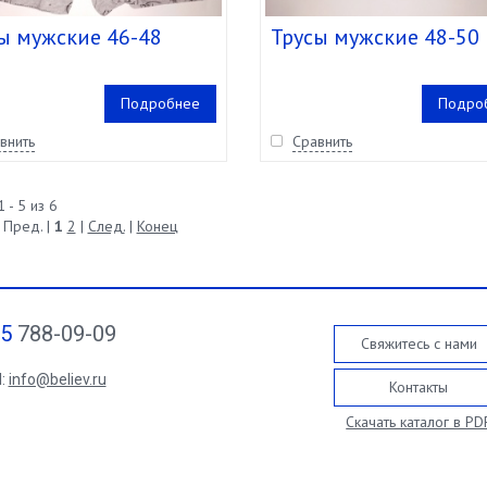
ы мужские 46-48
Трусы мужские 48-50
Подробнее
Подро
внить
Сравнить
 - 5 из 6
 Пред. |
1
2
|
След.
|
Конец
95
788-09-09
Свяжитесь с нами
l:
info@believ.ru
Контакты
Скачать каталог в PD