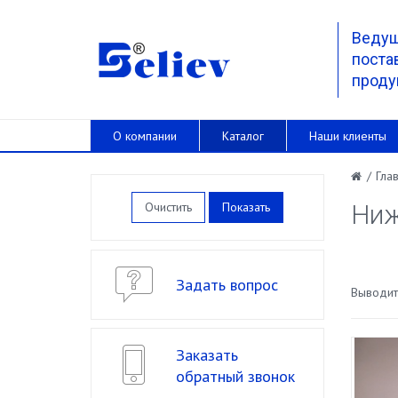
Веду
поста
проду
О компании
Каталог
Наши клиенты
/
Гла
Очистить
Ниж
Задать вопрос
Выводить
Заказать
обратный звонок