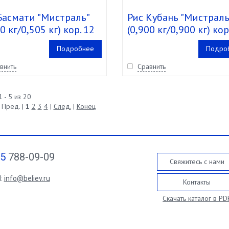
Басмати "Мистраль"
Рис Кубань "Мистраль
0 кг/0,505 кг) кор. 12
(0,900 кг/0,900 кг) кор
шт.
Подробнее
Подро
внить
Сравнить
 - 5 из 20
 Пред. |
1
2
3
4
|
След.
|
Конец
95
788-09-09
Свяжитесь с нами
l:
info@believ.ru
Контакты
Скачать каталог в PD