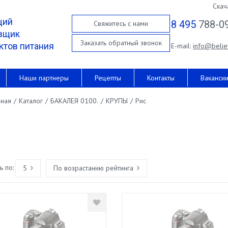
Скач
щий
8 495
788-0
Свяжитесь с нами
вщик
Заказать обратный звонок
ктов питания
E-mail:
info@belie
Наши партнеры
Рецепты
Контакты
Ваканси
вная
/
Каталог
/
БАКАЛЕЯ 0100.
/
КРУПЫ
/
Рис
 по:
5
По возрастанию рейтинга