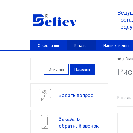
Веду
поста
проду
О компании
Каталог
Наши клиенты
/
Гла
Очистить
Рис
Задать вопрос
Выводить
Заказать
обратный звонок