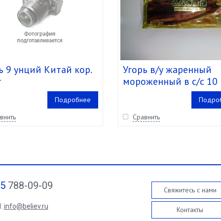
ь 9 унций Китай кор.
Угорь в/у жаренный
г
мороженный в с/с 10
унций Китай кор. 10 к
Подробнее
Подро
внить
Сравнить
95
788-09-09
Свяжитесь с нами
l:
info@believ.ru
Контакты