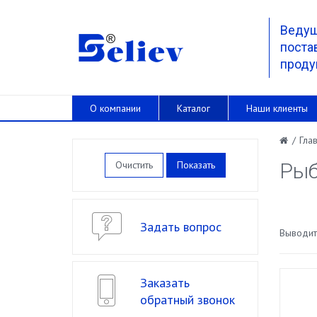
Веду
поста
проду
О компании
Каталог
Наши клиенты
/
Гла
Очистить
Рыб
Задать вопрос
Выводить
Заказать
обратный звонок