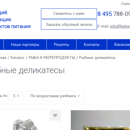
Скач
щий
8 495
788-0
Свяжитесь с нами
вщик
Заказать обратный звонок
ктов питания
E-mail:
info@belie
Наши партнеры
Рецепты
Контакты
Ваканси
вная
/
Каталог
/
РЫБА И МОРЕПРОДУКТЫ
/
Рыбные деликатесы
ные деликатесы
 по:
5
По возрастанию рейтинга