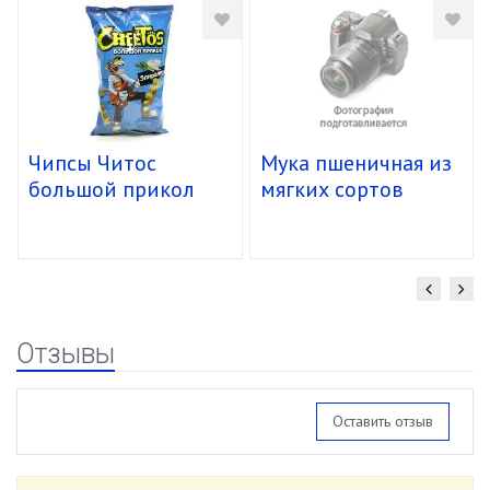
Чипсы Читос
Мука пшеничная из
большой прикол
мягких сортов
спирали 16/85г
пшеницы "О"
Манитоба "Молино
Грасси" (25 кг)
Отзывы
Оставить отзыв