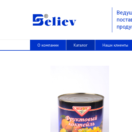
Веду
поста
проду
О компании
Каталог
Наши клиенты