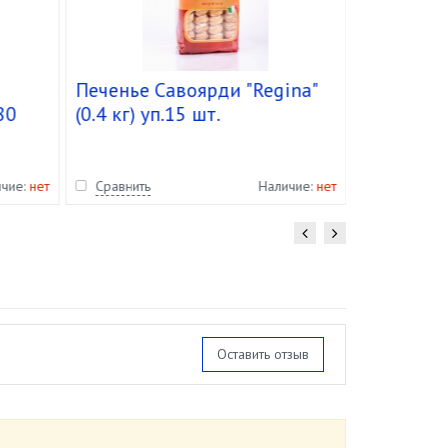
Печенье Савоярди "Regina"
Артишоки 
80
(0.4 кг) уп.15 шт.
(2,5 кг/2
 кор.
кор. 6 шт.
ичие:
нет
Сравнить
Наличие:
нет
Сравнить
Оставить отзыв