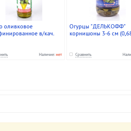
о оливковое
Огурцы "ДЕЛЬКОФФ"
финированное в/кач.
корнишоны 3-6 см (0,6
d" ст.б.(1,480кг/1л)
кг/1,030 кг/720 мл) ст/б
 шт
12 шт.
нить
Наличие:
нет
Сравнить
Нал