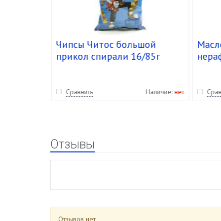
Чипсы Читос большой
Масл
нка 540гр
прикол спирали 16/85г
нера
.
"Davi
уп.12
Наличие:
нет
Сравнить
Наличие:
нет
Срав
Отзывы
Отзывов нет