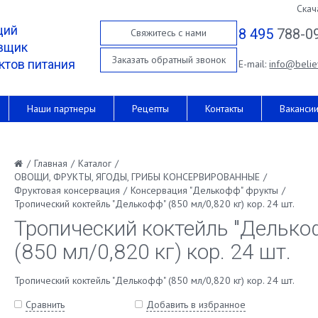
Скач
щий
8 495
788-0
Свяжитесь с нами
вщик
Заказать обратный звонок
ктов питания
E-mail:
info@belie
Наши партнеры
Рецепты
Контакты
Ваканси
/
Главная
/
Каталог
/
ОВОЩИ, ФРУКТЫ, ЯГОДЫ, ГРИБЫ КОНСЕРВИРОВАННЫЕ
/
Фруктовая консервация
/
Консервация "Делькофф" фрукты
/
Тропический коктейль "Делькофф" (850 мл/0,820 кг) кор. 24 шт.
Тропический коктейль "Делько
(850 мл/0,820 кг) кор. 24 шт.
Тропический коктейль "Делькофф" (850 мл/0,820 кг) кор. 24 шт.
Сравнить
Добавить в избранное