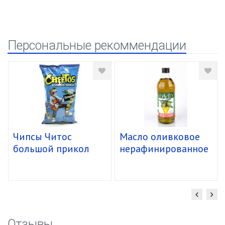
Персональные рекоммендации
Чипсы Читос
Масло оливковое
большой прикол
нерафинированное
спирали 16/85г
в/кач. "David" ст.б.
(1,480кг/1л) уп.12
шт
Отзывы