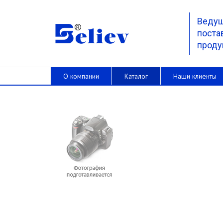
Веду
поста
проду
О компании
Каталог
Наши клиенты