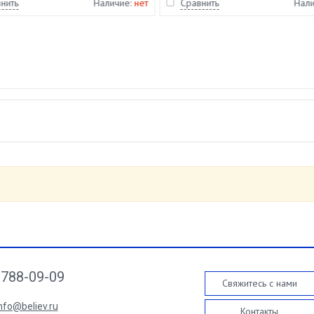
нить
Наличие:
нет
Сравнить
Нал
788-09-09
Свяжитесь с нами
nfo@believ.ru
Контакты