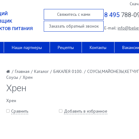
Скач
щий
8 495
788-0
Свяжитесь с нами
вщик
Заказать обратный звонок
ктов питания
E-mail:
info@belie
Наши партнеры
Рецепты
Контакты
Ваканси
/
Главная
/
Каталог
/
БАКАЛЕЯ 0100.
/
СОУСЫ,МАЙОНЕЗЫ,КЕТЧУ
Соусы
/
Хрен
Хрен
Хрен
Сравнить
Добавить в избранное