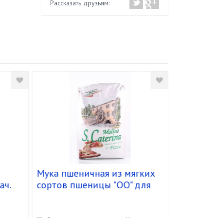
Рассказать друзьям:
Мука пшеничная из мягких
Огурцы 
ач.
сортов пшеницы "OO" для
корнишон
)
пиццы "S. Caterina" (25 кг)
кг/1,030 
12 шт.