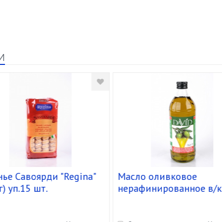
и
ье Савоярди "Regina"
Масло оливковое
г) уп.15 шт.
нерафинированное в/к
"David" ст.б.(1,480кг/1л
уп.12 шт