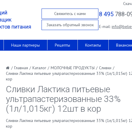
Скач
щий
8 495
788-0
Свяжитесь с нами
вщик
Заказать обратный звонок
ктов питания
E-mail:
info@belie
Наши партнеры
Рецепты
Контакты
Ваканси
/
Главная
/
Каталог
/
МОЛОЧНЫЕ ПРОДУКТЫ
/
Сливки
/
Сливки Лактика питьевые ультрапастеризованные 33% (1л/1,015кг) 1
кор
Сливки Лактика питьевые
ультрапастеризованные 33%
(1л/1,015кг) 12шт в кор
Сливки Лактика питьевые ультрапастеризованные 33% (1л/1,015кг) 1
кор