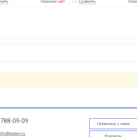
нить
Наличие:
нет
Сравнить
Нал
788-09-09
Свяжитесь с нами
nfo@believ.ru
Контакты