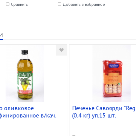
Сравнить
Добавить в избранное
и
о оливковое
Печенье Савоярди "Reg
финированное в/кач.
(0.4 кг) уп.15 шт.
d" ст.б.(1,480кг/1л)
 шт