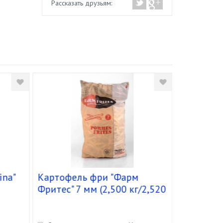
Рассказать друзьям:
ina"
Картофель фри "Фарм
Сырный 
Фритес" 7 мм (2,500 кг/2,520
Классик 
кг) кор. 5 шт. (код 173.012)
батон 1кг