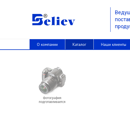
Веду
поста
проду
О компании
Каталог
Наши клиенты