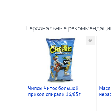
Персональные рекоммендаци
Чипсы Читос большой
Масл
osta"
прикол спирали 16/85г
нера
упак. 10
"Davi
уп.12