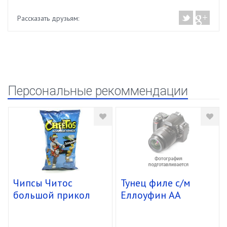
Рассказать друзьям:
Персональные рекоммендации
Чипсы Читос
Тунец филе с/м
большой прикол
Еллоуфин АА
спирали 16/85г
упак.10кг.Вьетнам.