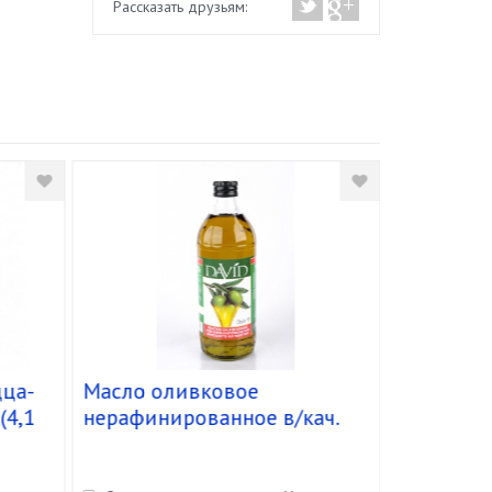
Рассказать друзьям:
ца-
Масло оливковое
Масло ол
(4,1
нерафинированное в/кач.
очищенно
"David" ст.б.(1,480кг/1л)
Экстраве
уп.12 шт
холодног