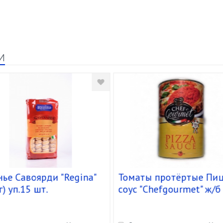
и
ье Савоярди "Regina"
Томаты протёртые Пиц
г) уп.15 шт.
соус "Chefgourmet" ж/б 
кг/4,5 кг) кор. 3 шт.