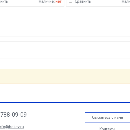
нить
Наличие:
нет
Сравнить
Нал
788-09-09
Свяжитесь с нами
nfo@believ.ru
Контакты