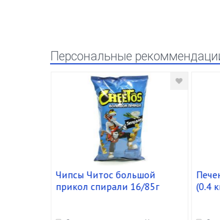
Персональные рекоммендаци
оцарелла
Чипсы Читос большой
Печен
е, 45%
прикол спирали 16/85г
(0.4 к
т)