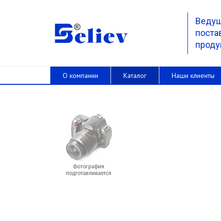
Веду
поста
проду
О компании
Каталог
Наши клиенты