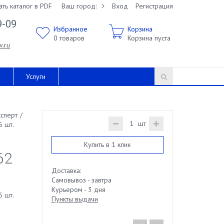
ать каталог в PDF
Ваш город:
Вход
Регистрация
9-09
Избранное
Корзина
0
товаров
Корзина пуста
v.ru
и
Услуги
ксперт
/
шт
6 шт.
Купить в 1 клик
62
Доставка:
Самовывоз - завтра
Курьером - 3 дня
6 шт.
Пункты выдачи