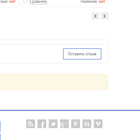
(1,375 кг
ичие:
нет
Сравнить
Наличие:
нет
Сравнить
Оставить отзыв