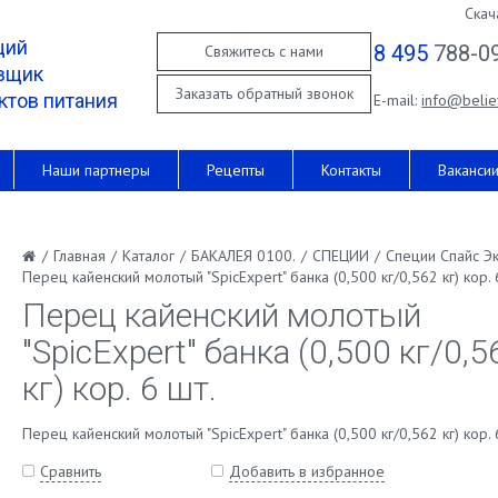
Скач
щий
8 495
788-0
Свяжитесь с нами
вщик
Заказать обратный звонок
ктов питания
E-mail:
info@belie
Наши партнеры
Рецепты
Контакты
Ваканси
/
Главная
/
Каталог
/
БАКАЛЕЯ 0100.
/
СПЕЦИИ
/
Специи Спайс Э
Перец кайенский молотый "SpicExpert" банка (0,500 кг/0,562 кг) кор. 
Перец кайенский молотый
"SpicExpert" банка (0,500 кг/0,5
кг) кор. 6 шт.
Перец кайенский молотый "SpicExpert" банка (0,500 кг/0,562 кг) кор. 
Сравнить
Добавить в избранное