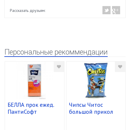
Рассказать друзьям:
Персональные рекоммендации
БЕЛЛА прок ежед.
Чипсы Читос
ПантиСофт
большой прикол
20шт**30
спирали 16/85г