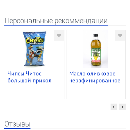
Персональные рекоммендации
Чипсы Читос
Масло оливковое
большой прикол
нерафинированное
спирали 16/85г
в/кач. "David" ст.б.
(1,480кг/1л) уп.12
шт
Отзывы