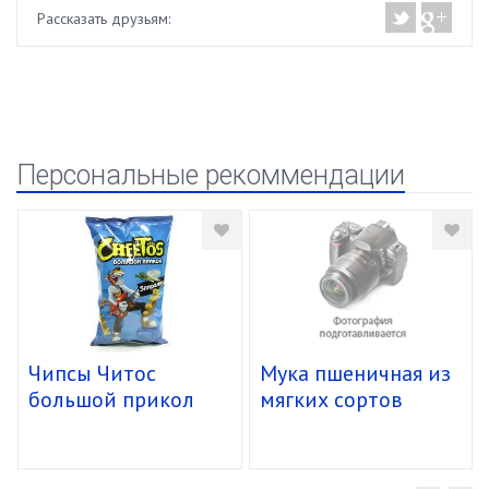
Рассказать друзьям:
Персональные рекоммендации
Чипсы Читос
Мука пшеничная из
большой прикол
мягких сортов
спирали 16/85г
пшеницы "О"
Манитоба "Молино
Грасси" (25 кг)