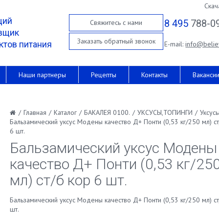
Скач
щий
8 495
788-0
Свяжитесь с нами
вщик
Заказать обратный звонок
ктов питания
E-mail:
info@belie
Наши партнеры
Рецепты
Контакты
Ваканси
/
Главная
/
Каталог
/
БАКАЛЕЯ 0100.
/
УКСУСЫ,ТОПИНГИ
/
Уксус
Бальзамический уксус Модены качество Д+ Понти (0,53 кг/250 мл) ст
6 шт.
Бальзамический уксус Модены
качество Д+ Понти (0,53 кг/25
мл) ст/б кор 6 шт.
Бальзамический уксус Модены качество Д+ Понти (0,53 кг/250 мл) ст
шт.