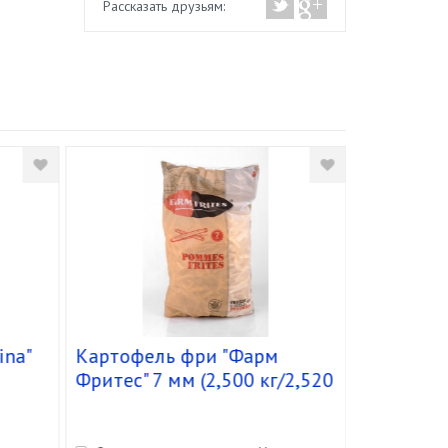
Рассказать друзьям:
ina"
Картофель фри "Фарм
Уксус мо
Фритес" 7 мм (2,500 кг/2,520
бальзами
кг) кор. 5 шт. (код 173.012)
(0,920 кг