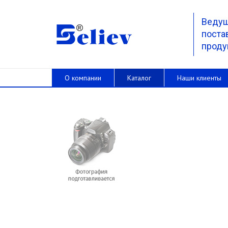
Веду
поста
проду
О компании
Каталог
Наши клиенты