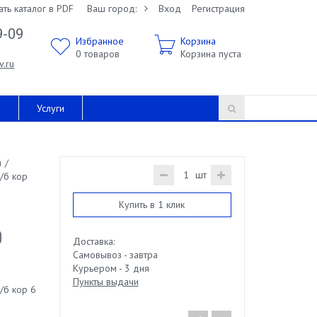
ать каталог в PDF
Ваш город:
Вход
Регистрация
9-09
Избранное
Корзина
0
товаров
Корзина пуста
v.ru
и
Услуги
ы
/
шт
/б кор
Купить в 1 клик
0
Доставка:
Самовывоз - завтра
Курьером - 3 дня
Пункты выдачи
/б кор 6