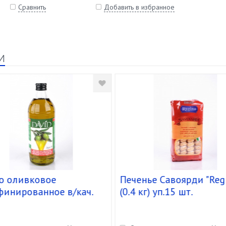
Сравнить
Добавить в избранное
и
о оливковое
Печенье Савоярди "Reg
финированное в/кач.
(0.4 кг) уп.15 шт.
d" ст.б.(1,480кг/1л)
 шт