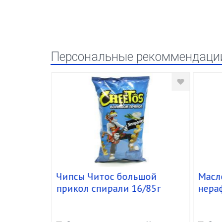
Персональные рекоммендаци
дное
Чипсы Читос большой
Масл
прикол спирали 16/85г
нера
"Davi
уп.12