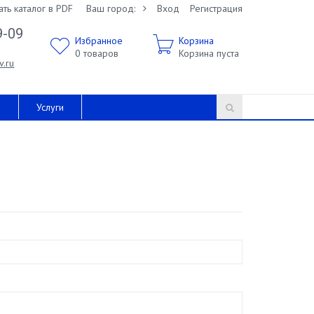
ать каталог в PDF
Ваш город:
Вход
Регистрация
9-09
Избранное
Корзина
0
товаров
Корзина пуста
v.ru
и
Услуги