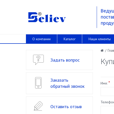
Веду
поста
проду
О компании
Каталог
Наши клиенты
/
Гла
Задать вопрос
Куп
Заказать
*
Имя:
обратный звонок
Телефон
Оставить отзыв