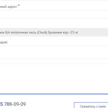
*
нный адрес:
арий:
95
788-09-09
Свяжитесь с нами