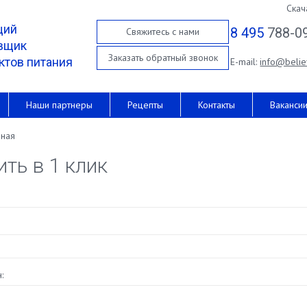
Скач
щий
8 495
788-0
Свяжитесь с нами
вщик
Заказать обратный звонок
ктов питания
E-mail:
info@belie
Наши партнеры
Рецепты
Контакты
Ваканси
вная
ить в 1 клик
: