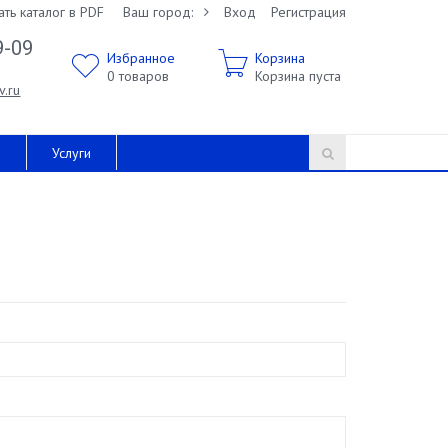
ать каталог в PDF
Ваш город:
Вход
Регистрация
9-09
Избранное
Корзина
0
товаров
Корзина пуста
v.ru
и
Услуги