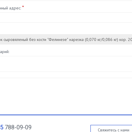
*
нный адрес:
арий:
95
788-09-09
Свяжитесь с нами