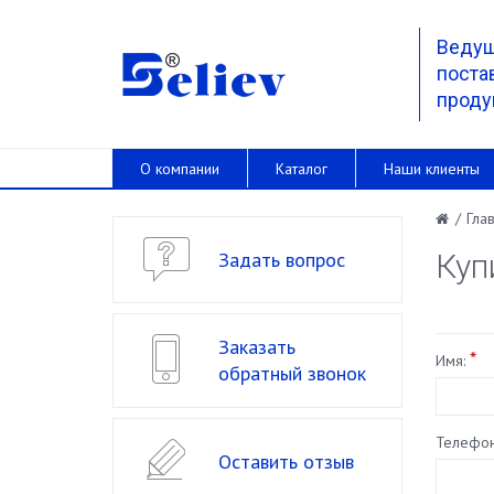
Веду
поста
проду
О компании
Каталог
Наши клиенты
/
Гла
Задать вопрос
Куп
Заказать
*
Имя:
обратный звонок
Телефон
Оставить отзыв