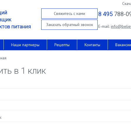
Скач
щий
8 495
788-0
Свяжитесь с нами
вщик
Заказать обратный звонок
ктов питания
E-mail:
info@belie
Наши партнеры
Рецепты
Контакты
Ваканси
вная
ить в 1 клик
: