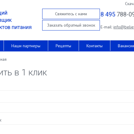
Скач
щий
8 495
788-0
Свяжитесь с нами
вщик
Заказать обратный звонок
ктов питания
E-mail:
info@belie
Наши партнеры
Рецепты
Контакты
Ваканси
вная
ить в 1 клик
: