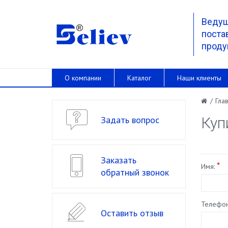
Веду
поста
проду
О компании
Каталог
Наши клиенты
/
Гла
Задать вопрос
Куп
Заказать
*
Имя:
обратный звонок
Телефон
Оставить отзыв