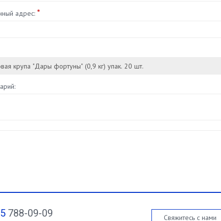
*
нный адрес:
арий:
95
788-09-09
Свяжитесь с нами