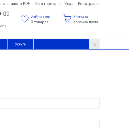
ать каталог в PDF
Ваш город:
Вход
Регистрация
9-09
Избранное
Корзина
0
товаров
Корзина пуста
v.ru
и
Услуги