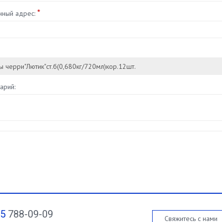
*
нный адрес:
арий:
95
788-09-09
Свяжитесь с нами