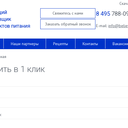
Скач
щий
8 495
788-0
Свяжитесь с нами
вщик
Заказать обратный звонок
ктов питания
E-mail:
info@belie
Наши партнеры
Рецепты
Контакты
Ваканси
вная
ить в 1 клик
: