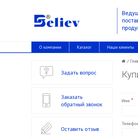
Веду
поста
проду
О компании
Каталог
Наши клиенты
/
Гла
Задать вопрос
Куп
Заказать
*
Имя:
обратный звонок
Телефон
Оставить отзыв