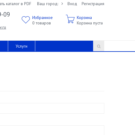
ать каталог в PDF
Ваш город:
Вход
Регистрация
9-09
Избранное
Корзина
0
товаров
Корзина пуста
v.ru
и
Услуги