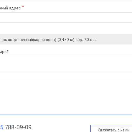
*
нный адрес:
арий:
95
788-09-09
Свяжитесь с нами