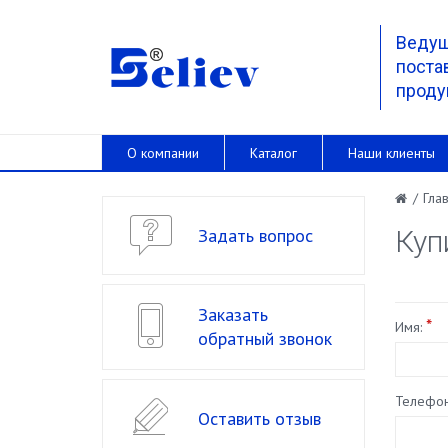
Веду
поста
проду
О компании
Каталог
Наши клиенты
/
Гла
Задать вопрос
Куп
Заказать
*
Имя:
обратный звонок
Телефон
Оставить отзыв