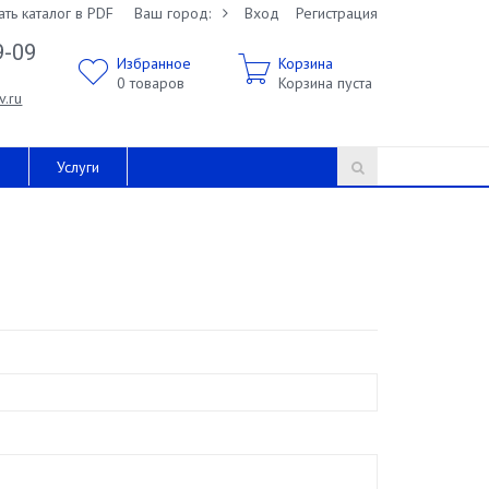
ать каталог в PDF
Ваш город:
Вход
Регистрация
9-09
Избранное
Корзина
0
товаров
Корзина пуста
v.ru
и
Услуги