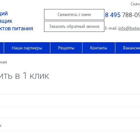
Скач
щий
8 495
788-0
Свяжитесь с нами
вщик
Заказать обратный звонок
ктов питания
E-mail:
info@belie
Наши партнеры
Рецепты
Контакты
Ваканси
вная
ить в 1 клик
: