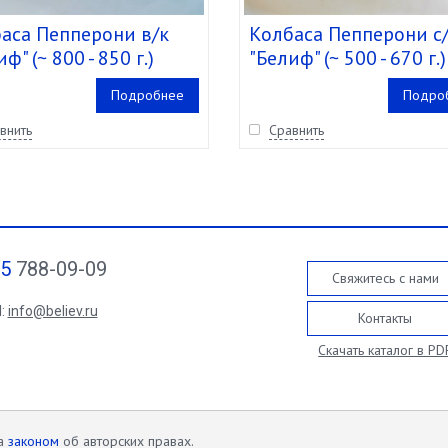
аса Пепперони в/к
Колбаса Пепперони с
ф" (~ 800 - 850 г.)
"Белиф" (~ 500 - 670 г.)
Замороженная (упак. 
Подробнее
Подро
шт)
внить
Сравнить
95
788-09-09
Свяжитесь с нами
l:
info@believ.ru
Контакты
Скачать каталог в PD
на
законом
об авторских правах.