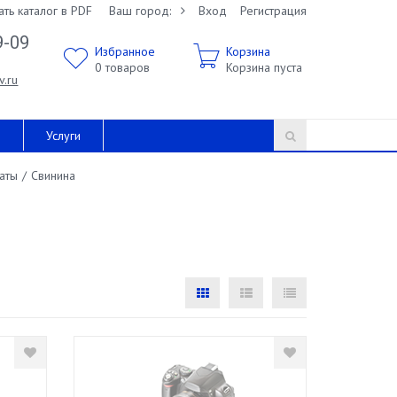
ать каталог в PDF
Ваш город:
Вход
Регистрация
9-09
Избранное
Корзина
0
товаров
Корзина пуста
v.ru
и
Услуги
аты
/
Свинина