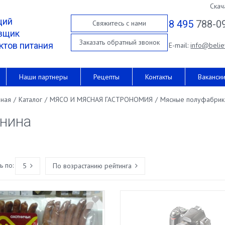
Скач
щий
8 495
788-0
Свяжитесь с нами
вщик
Заказать обратный звонок
ктов питания
E-mail:
info@belie
Наши партнеры
Рецепты
Контакты
Ваканси
вная
/
Каталог
/
МЯСО И МЯСНАЯ ГАСТРОНОМИЯ
/
Мясные полуфабрик
нина
 по:
5
По возрастанию рейтинга