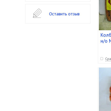
Оставить отзыв
Колб
н/о 
упак
Сра