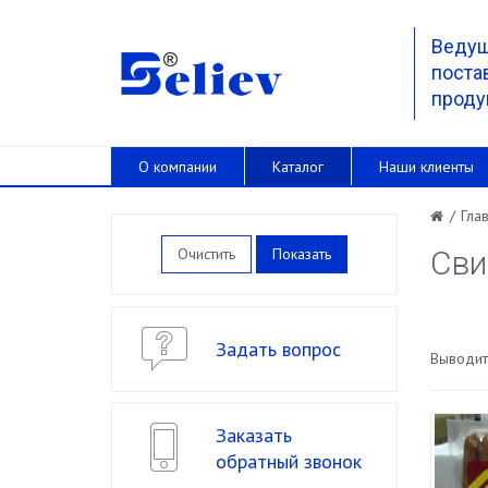
Веду
поста
проду
О компании
Каталог
Наши клиенты
/
Гла
Очистить
Сви
Задать вопрос
Выводить
Заказать
обратный звонок