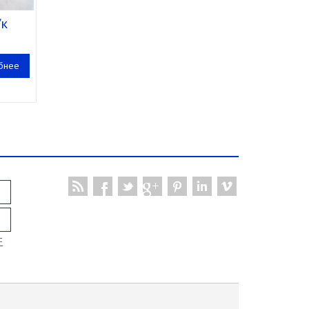
/к
23
бнее
F